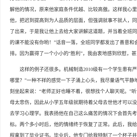
解他的情况，原来他家庭条件优越、比较高傲。这样我心里
他，把迟到提高到为人品质的层面，但强调就事不就人，同
了出来，于是我让他上去给大家讲解这道题，并当着全班同
的课不能没有你哟！”话音一落，全班同学都发出了善意和
排。因为赢得了一个小小的“胜利”，我由衷地感到欣慰，
这样的例子还很多。机械制造2010级有一个学生患有
哪里？”一种不祥的感觉一下子涌上心头，我尽量语气平静地
刻坐起来说：“老师正好也睡不着，很想找个人聊天呢。”
母太悲伤，因此从小学五年级就期待着父母去世他才可以没
去学习心理学。我表扬他在自己这么痛苦的情况下会首先考
标。两个多小时后，他的情绪终于恢复了正常。此后，我给
程拿到了毕业证书。毕业后，他专门给我特制了一个杯子并